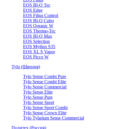
EOS BI-O Tec
EOS Edge
EOS Filius Control
EOS BI-O Cubo
EOS Organic W
EOS Thermo-Tec
EOS BI-O Max
EOS Selection
EOS Mythos S35
EOS XL S Vapor
EOS Picco W
Tylo (Швеция)
Tylo Sense Combi Pure
Tylo Sense Combi Elite
Tylo Sense Commercial
Tylo Sense Elite
Tylo Sense Pure
Tylo Sense Sport
Tylo Sense Sport Combi
Tylo Sense Crown Elite
Tylo Tylarium Sense Commercial
Политех (Россия)