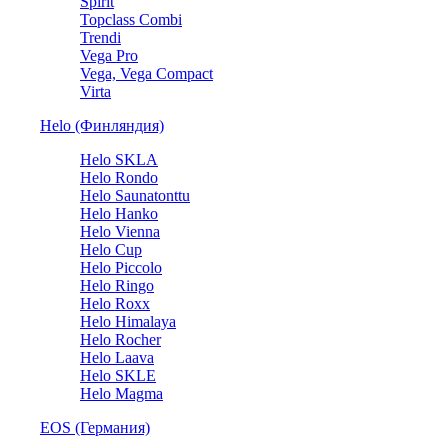
Spirit
Topclass Combi
Trendi
Vega Pro
Vega, Vega Compact
Virta
Helo (Финляндия)
Helo SKLA
Helo Rondo
Helo Saunatonttu
Helo Hanko
Helo Vienna
Helo Cup
Helo Piccolo
Helo Ringo
Helo Roxx
Helo Himalaya
Helo Rocher
Helo Laava
Helo SKLE
Helo Magma
EOS (Германия)