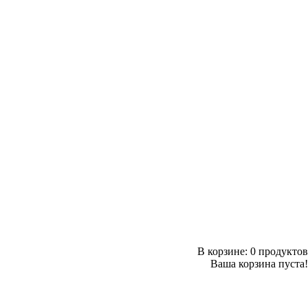
В корзине:
0
продуктов
Ваша корзина пуста!