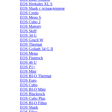
EOS Herkules XL S
EOS Shark с ограждением
EOS Credo
EOS Mega S
EOS Cubo 2
EOS Majesty
EOS Skiff
EOS 34 G
EOS Gracil W
EOS Thermat
EOS Goliath 34 G II
EOS Mega
EOS Finnrock
EOS 46 U
EOS P1+
EOS Mini
EOS BI-O Thermat
EOS Euro
EOS Cubo
EOS BI-O Mini
EOS Blackrock
EOS Cubo Plus
EOS BI-O Filius
EOS Shark
EOS Filius